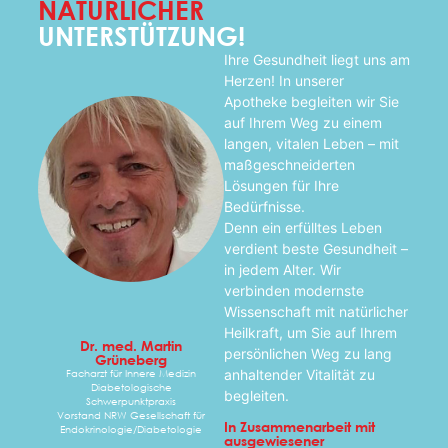
NATÜRLICHER
UNTERSTÜTZUNG!
Ihre Gesundheit liegt uns am
Herzen! In unserer
Apotheke begleiten wir Sie
auf Ihrem Weg zu einem
langen, vitalen Leben – mit
maßgeschneiderten
Lösungen für Ihre
Bedürfnisse.
Denn ein erfülltes Leben
verdient beste Gesundheit –
in jedem Alter. Wir
verbinden modernste
Wissenschaft mit natürlicher
Heilkraft, um Sie auf Ihrem
Dr. med. Martin
persönlichen Weg zu lang
Grüneberg
Facharzt für Innere Medizin
anhaltender Vitalität zu
Diabetologische
begleiten.
Schwerpunktpraxis
Vorstand NRW Gesellschaft für
In Zusammenarbeit mit
Endokrinologie/Diabetologie
ausgewiesener