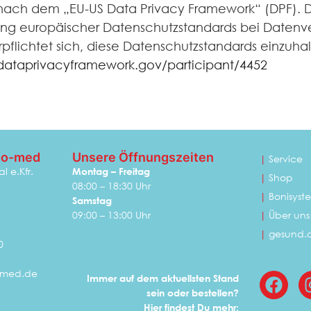
g nach dem „EU-US Data Privacy Framework“ (DPF). 
ung europäischer Datenschutzstandards bei Datenve
flichtet sich, diese Datenschutzstandards einzuhal
dataprivacyframework.gov/participant/4452
-o-med
Unsere Öffnungszeiten
|
Service
l e.Kfr.
Montag – Freitag
|
Shop
08:00 – 18:30 Uhr
|
Bonisyst
Samstag
09:00 – 13:00 Uhr
|
Über uns
|
gesund.
0
omed.de
Immer auf dem aktuellsten Stand
sein oder bestellen?
Hier findest Du mehr: