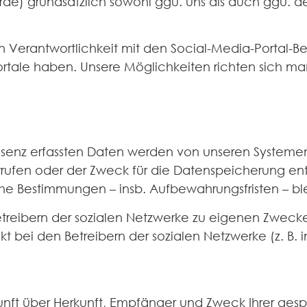
e) grundsätzlich sowohl ggü. uns als auch ggü. de
 Verantwortlichkeit mit den Social-Media-Portal-Bet
tale haben. Unsere Möglichkeiten richten sich ma
äsenz erfassten Daten werden von unseren Systemen
errufen oder der Zweck für die Datenspeicherung en
che Bestimmungen – insb. Aufbewahrungsfristen – bl
etreibern der sozialen Netzwerke zu eigenen Zwecke
rekt bei den Betreibern der sozialen Netzwerke (z. B.
skunft über Herkunft, Empfänger und Zweck Ihrer g