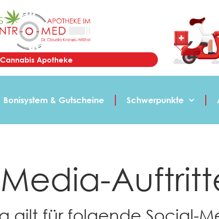
n Cannabis Apotheke
Bonisystem & Gutscheine
Schwerpunkte
-Media-Auftritt
 gilt für folgende Social-Me