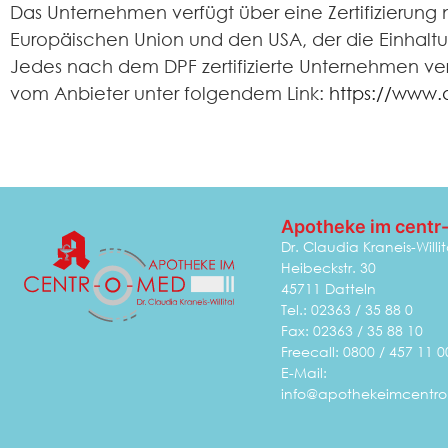
Das Unternehmen verfügt über eine Zertifizierun
Europäischen Union und den USA, der die Einhalt
Jedes nach dem DPF zertifizierte Unternehmen verp
vom Anbieter unter folgendem Link:
https://www.
Apotheke im centr
Dr. Claudia Kraneis-Willita
Heibeckstr. 30
45711 Datteln
Tel.: 02363 / 35 88 0
Fax: 02363 / 35 88 10
Freecall: 0800 / 457 11 0
E-Mail:
info@apothekeimcentr